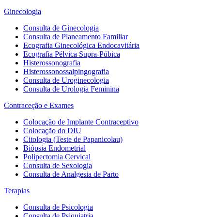
Ginecologia
Consulta de Ginecologia
Consulta de Planeamento Familiar
Ecografia Ginecológica Endocavitária
Ecografia Pélvica Supra-Púbica
Histerossonografia
Histerossonossalpingografia
Consulta de Uroginecologia
Consulta de Urologia Feminina
Contraceção e Exames
Colocação de Implante Contraceptivo
Colocação do DIU
Citologia (Teste de Papanicolau)
Biópsia Endometrial
Polipectomia Cervical
Consulta de Sexologia
Consulta de Analgesia de Parto
Terapias
Consulta de Psicologia
Consulta de Psiquiatria