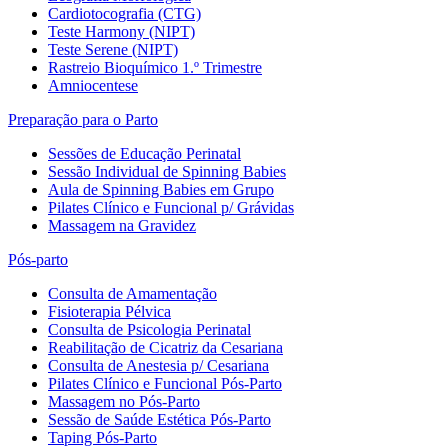
Cardiotocografia (CTG)
Teste Harmony (NIPT)
Teste Serene (NIPT)
Rastreio Bioquímico 1.º Trimestre
Amniocentese
Preparação para o Parto
Sessões de Educação Perinatal
Sessão Individual de Spinning Babies
Aula de Spinning Babies em Grupo
Pilates Clínico e Funcional p/ Grávidas
Massagem na Gravidez
Pós-parto
Consulta de Amamentação
Fisioterapia Pélvica
Consulta de Psicologia Perinatal
Reabilitação de Cicatriz da Cesariana
Consulta de Anestesia p/ Cesariana
Pilates Clínico e Funcional Pós-Parto
Massagem no Pós-Parto
Sessão de Saúde Estética Pós-Parto
Taping Pós-Parto