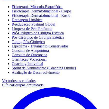
Fisioterapia Músculo-Esquelética
Fisioterapia Dermatofuncional - Corpo
Fisioterapia Dermatofuncional - Rosto
Drenagem Linfática
Reeducação Postural Global
Limpeza de Pele Profunda
Pré-Cirúrgico de Cirurgia Estética
Pós-Cirúrgico de Cirurgia Estética
Taping Pós-Cirúrgico
Lipedema - Tratamento Conservador
Consulta de Acupuntura
Consulta de Osteopatia
Orientação Vocacional
Coaching Individual
Sprint de Alinhamento (Coaching Online)
Avaliação de Desenvolvimento
Ver todos os cuidados
Clínica
Equipa
Comunidade