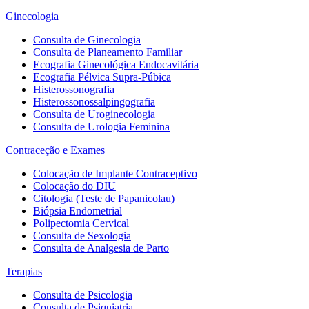
Ginecologia
Consulta de Ginecologia
Consulta de Planeamento Familiar
Ecografia Ginecológica Endocavitária
Ecografia Pélvica Supra-Púbica
Histerossonografia
Histerossonossalpingografia
Consulta de Uroginecologia
Consulta de Urologia Feminina
Contraceção e Exames
Colocação de Implante Contraceptivo
Colocação do DIU
Citologia (Teste de Papanicolau)
Biópsia Endometrial
Polipectomia Cervical
Consulta de Sexologia
Consulta de Analgesia de Parto
Terapias
Consulta de Psicologia
Consulta de Psiquiatria