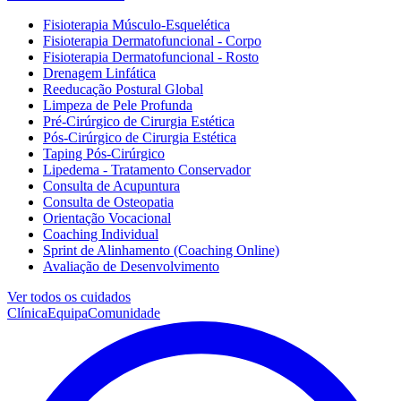
Fisioterapia Músculo-Esquelética
Fisioterapia Dermatofuncional - Corpo
Fisioterapia Dermatofuncional - Rosto
Drenagem Linfática
Reeducação Postural Global
Limpeza de Pele Profunda
Pré-Cirúrgico de Cirurgia Estética
Pós-Cirúrgico de Cirurgia Estética
Taping Pós-Cirúrgico
Lipedema - Tratamento Conservador
Consulta de Acupuntura
Consulta de Osteopatia
Orientação Vocacional
Coaching Individual
Sprint de Alinhamento (Coaching Online)
Avaliação de Desenvolvimento
Ver todos os cuidados
Clínica
Equipa
Comunidade