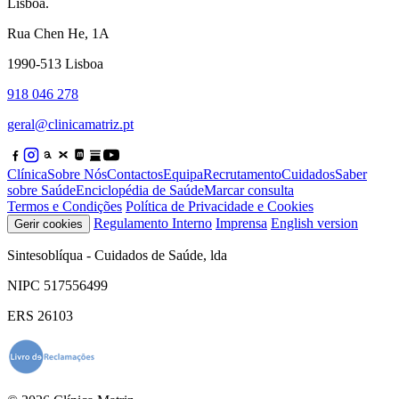
Lisboa.
Rua Chen He, 1A
1990-513 Lisboa
918 046 278
geral@clinicamatriz.pt
Clínica
Sobre Nós
Contactos
Equipa
Recrutamento
Cuidados
Saber
sobre Saúde
Enciclopédia de Saúde
Marcar consulta
Termos e Condições
Política de Privacidade e Cookies
Regulamento Interno
Imprensa
English version
Gerir cookies
Sintesoblíqua - Cuidados de Saúde, lda
NIPC 517556499
ERS 26103