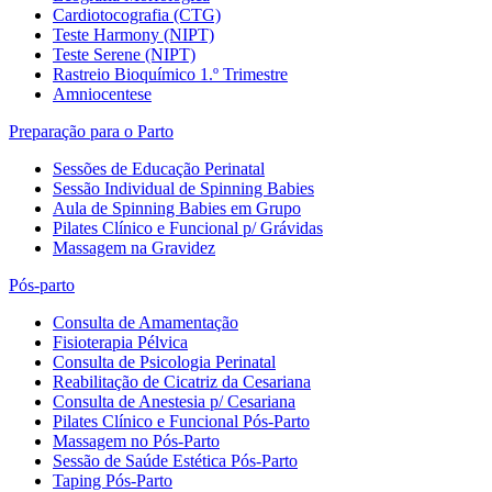
Cardiotocografia (CTG)
Teste Harmony (NIPT)
Teste Serene (NIPT)
Rastreio Bioquímico 1.º Trimestre
Amniocentese
Preparação para o Parto
Sessões de Educação Perinatal
Sessão Individual de Spinning Babies
Aula de Spinning Babies em Grupo
Pilates Clínico e Funcional p/ Grávidas
Massagem na Gravidez
Pós-parto
Consulta de Amamentação
Fisioterapia Pélvica
Consulta de Psicologia Perinatal
Reabilitação de Cicatriz da Cesariana
Consulta de Anestesia p/ Cesariana
Pilates Clínico e Funcional Pós-Parto
Massagem no Pós-Parto
Sessão de Saúde Estética Pós-Parto
Taping Pós-Parto