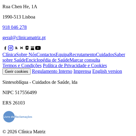
Rua Chen He, 1A
1990-513 Lisboa
918 046 278
geral@clinicamatriz.pt
Clínica
Sobre Nós
Contactos
Equipa
Recrutamento
Cuidados
Saber
sobre Saúde
Enciclopédia de Saúde
Marcar consulta
Termos e Condições
Política de Privacidade e Cookies
Regulamento Interno
Imprensa
English version
Gerir cookies
Sintesoblíqua - Cuidados de Saúde, lda
NIPC 517556499
ERS 26103
© 2026 Clínica Matriz