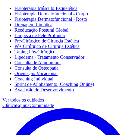
Fisioterapia Músculo-Esquelética
Fisioterapia Dermatofuncional - Corpo
Fisioterapia Dermatofuncional - Rosto
Drenagem Linfática
Reeducação Postural Global
Limpeza de Pele Profunda
Pré-Cirúrgico de Cirurgia Estética
Pós-Cirúrgico de Cirurgia Estética
Taping Pós-Cirúrgico
Lipedema - Tratamento Conservador
Consulta de Acupuntura
Consulta de Osteopatia
Orientação Vocacional
Coaching Individual
Sprint de Alinhamento (Coaching Online)
Avaliação de Desenvolvimento
Ver todos os cuidados
Clínica
Equipa
Comunidade