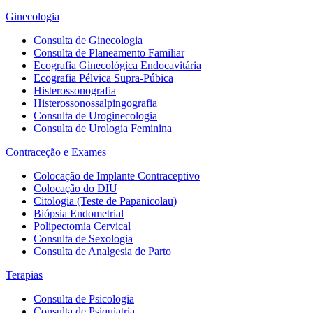
Ginecologia
Consulta de Ginecologia
Consulta de Planeamento Familiar
Ecografia Ginecológica Endocavitária
Ecografia Pélvica Supra-Púbica
Histerossonografia
Histerossonossalpingografia
Consulta de Uroginecologia
Consulta de Urologia Feminina
Contraceção e Exames
Colocação de Implante Contraceptivo
Colocação do DIU
Citologia (Teste de Papanicolau)
Biópsia Endometrial
Polipectomia Cervical
Consulta de Sexologia
Consulta de Analgesia de Parto
Terapias
Consulta de Psicologia
Consulta de Psiquiatria