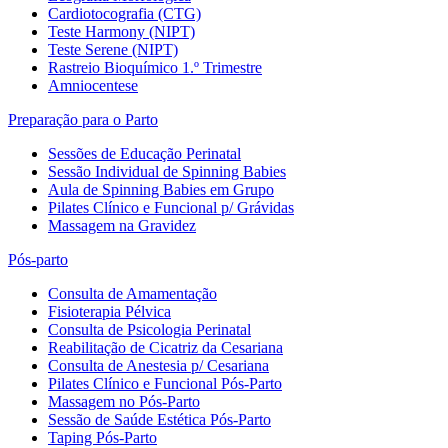
Cardiotocografia (CTG)
Teste Harmony (NIPT)
Teste Serene (NIPT)
Rastreio Bioquímico 1.º Trimestre
Amniocentese
Preparação para o Parto
Sessões de Educação Perinatal
Sessão Individual de Spinning Babies
Aula de Spinning Babies em Grupo
Pilates Clínico e Funcional p/ Grávidas
Massagem na Gravidez
Pós-parto
Consulta de Amamentação
Fisioterapia Pélvica
Consulta de Psicologia Perinatal
Reabilitação de Cicatriz da Cesariana
Consulta de Anestesia p/ Cesariana
Pilates Clínico e Funcional Pós-Parto
Massagem no Pós-Parto
Sessão de Saúde Estética Pós-Parto
Taping Pós-Parto