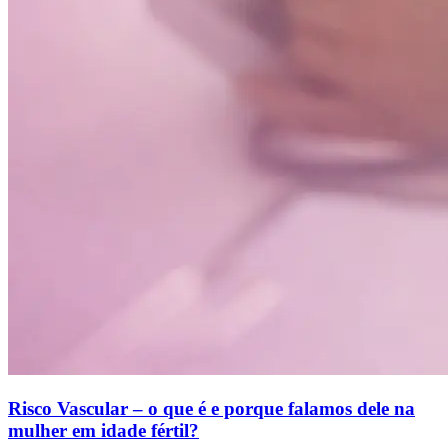
Risco Vascular – o que é e porque falamos dele na
mulher em idade fértil?