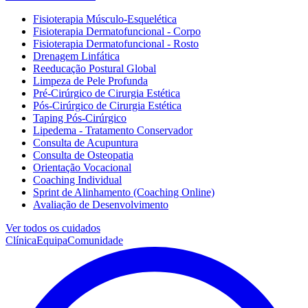
Fisioterapia Músculo-Esquelética
Fisioterapia Dermatofuncional - Corpo
Fisioterapia Dermatofuncional - Rosto
Drenagem Linfática
Reeducação Postural Global
Limpeza de Pele Profunda
Pré-Cirúrgico de Cirurgia Estética
Pós-Cirúrgico de Cirurgia Estética
Taping Pós-Cirúrgico
Lipedema - Tratamento Conservador
Consulta de Acupuntura
Consulta de Osteopatia
Orientação Vocacional
Coaching Individual
Sprint de Alinhamento (Coaching Online)
Avaliação de Desenvolvimento
Ver todos os cuidados
Clínica
Equipa
Comunidade