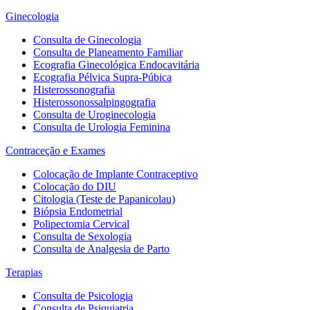
Ginecologia
Consulta de Ginecologia
Consulta de Planeamento Familiar
Ecografia Ginecológica Endocavitária
Ecografia Pélvica Supra-Púbica
Histerossonografia
Histerossonossalpingografia
Consulta de Uroginecologia
Consulta de Urologia Feminina
Contraceção e Exames
Colocação de Implante Contraceptivo
Colocação do DIU
Citologia (Teste de Papanicolau)
Biópsia Endometrial
Polipectomia Cervical
Consulta de Sexologia
Consulta de Analgesia de Parto
Terapias
Consulta de Psicologia
Consulta de Psiquiatria