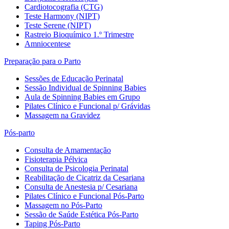
Cardiotocografia (CTG)
Teste Harmony (NIPT)
Teste Serene (NIPT)
Rastreio Bioquímico 1.º Trimestre
Amniocentese
Preparação para o Parto
Sessões de Educação Perinatal
Sessão Individual de Spinning Babies
Aula de Spinning Babies em Grupo
Pilates Clínico e Funcional p/ Grávidas
Massagem na Gravidez
Pós-parto
Consulta de Amamentação
Fisioterapia Pélvica
Consulta de Psicologia Perinatal
Reabilitação de Cicatriz da Cesariana
Consulta de Anestesia p/ Cesariana
Pilates Clínico e Funcional Pós-Parto
Massagem no Pós-Parto
Sessão de Saúde Estética Pós-Parto
Taping Pós-Parto