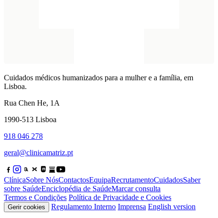
Cuidados médicos humanizados para a mulher e a família, em
Lisboa.
Rua Chen He, 1A
1990-513 Lisboa
918 046 278
geral@clinicamatriz.pt
Clínica
Sobre Nós
Contactos
Equipa
Recrutamento
Cuidados
Saber
sobre Saúde
Enciclopédia de Saúde
Marcar consulta
Termos e Condições
Política de Privacidade e Cookies
Regulamento Interno
Imprensa
English version
Gerir cookies