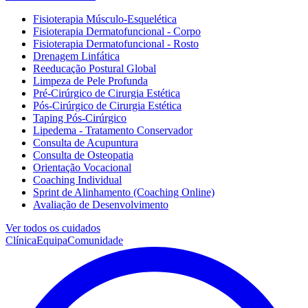
Fisioterapia Músculo-Esquelética
Fisioterapia Dermatofuncional - Corpo
Fisioterapia Dermatofuncional - Rosto
Drenagem Linfática
Reeducação Postural Global
Limpeza de Pele Profunda
Pré-Cirúrgico de Cirurgia Estética
Pós-Cirúrgico de Cirurgia Estética
Taping Pós-Cirúrgico
Lipedema - Tratamento Conservador
Consulta de Acupuntura
Consulta de Osteopatia
Orientação Vocacional
Coaching Individual
Sprint de Alinhamento (Coaching Online)
Avaliação de Desenvolvimento
Ver todos os cuidados
Clínica
Equipa
Comunidade