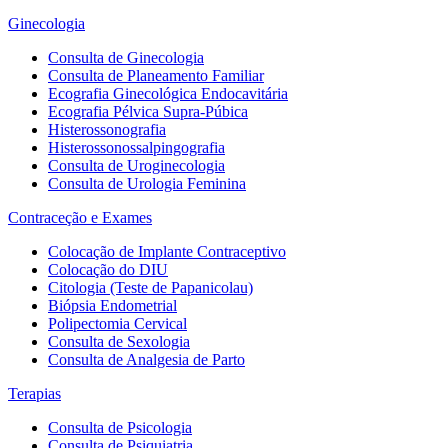
Ginecologia
Consulta de Ginecologia
Consulta de Planeamento Familiar
Ecografia Ginecológica Endocavitária
Ecografia Pélvica Supra-Púbica
Histerossonografia
Histerossonossalpingografia
Consulta de Uroginecologia
Consulta de Urologia Feminina
Contraceção e Exames
Colocação de Implante Contraceptivo
Colocação do DIU
Citologia (Teste de Papanicolau)
Biópsia Endometrial
Polipectomia Cervical
Consulta de Sexologia
Consulta de Analgesia de Parto
Terapias
Consulta de Psicologia
Consulta de Psiquiatria