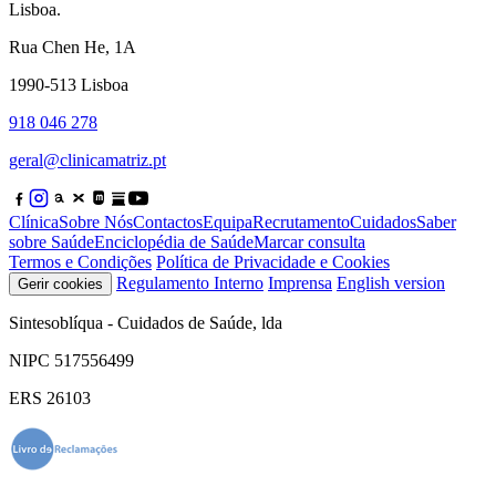
Lisboa.
Rua Chen He, 1A
1990-513 Lisboa
918 046 278
geral@clinicamatriz.pt
Clínica
Sobre Nós
Contactos
Equipa
Recrutamento
Cuidados
Saber
sobre Saúde
Enciclopédia de Saúde
Marcar consulta
Termos e Condições
Política de Privacidade e Cookies
Regulamento Interno
Imprensa
English version
Gerir cookies
Sintesoblíqua - Cuidados de Saúde, lda
NIPC 517556499
ERS 26103