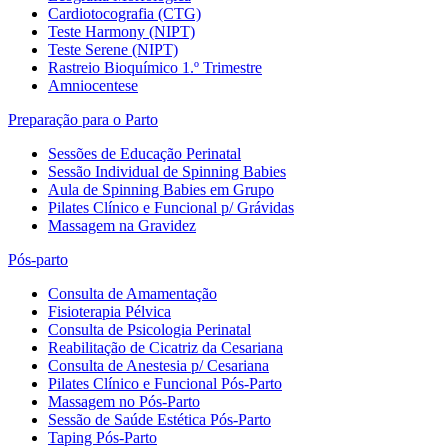
Cardiotocografia (CTG)
Teste Harmony (NIPT)
Teste Serene (NIPT)
Rastreio Bioquímico 1.º Trimestre
Amniocentese
Preparação para o Parto
Sessões de Educação Perinatal
Sessão Individual de Spinning Babies
Aula de Spinning Babies em Grupo
Pilates Clínico e Funcional p/ Grávidas
Massagem na Gravidez
Pós-parto
Consulta de Amamentação
Fisioterapia Pélvica
Consulta de Psicologia Perinatal
Reabilitação de Cicatriz da Cesariana
Consulta de Anestesia p/ Cesariana
Pilates Clínico e Funcional Pós-Parto
Massagem no Pós-Parto
Sessão de Saúde Estética Pós-Parto
Taping Pós-Parto