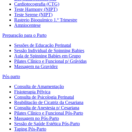
Cardiotocografia (CTG)
Teste Harmony (NIPT)
Teste Serene (NIPT)
Rastreio Bioquímico 1.º Trimestre
Amniocentese
Preparação para o Parto
Sessões de Educação Perinatal
Sessão Individual de Spinning Babies
Aula de Spinning Babies em Grupo
Pilates Clínico e Funcional p/ Grávidas
Massagem na Gravidez
Pós-parto
Consulta de Amamentação
Fisioterapia Pélvica
Consulta de Psicologia Perinatal
Reabilitação de Cicatriz da Cesariana
Consulta de Anestesia p/ Cesariana
Pilates Clínico e Funcional Pós-Parto
Massagem no Pós-Parto
Sessão de Saúde Estética Pós-Parto
Taping Pós-Parto