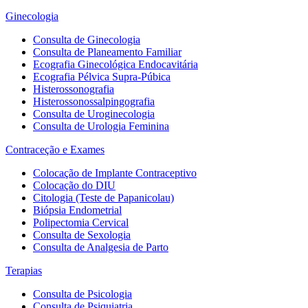
Ginecologia
Consulta de Ginecologia
Consulta de Planeamento Familiar
Ecografia Ginecológica Endocavitária
Ecografia Pélvica Supra-Púbica
Histerossonografia
Histerossonossalpingografia
Consulta de Uroginecologia
Consulta de Urologia Feminina
Contraceção e Exames
Colocação de Implante Contraceptivo
Colocação do DIU
Citologia (Teste de Papanicolau)
Biópsia Endometrial
Polipectomia Cervical
Consulta de Sexologia
Consulta de Analgesia de Parto
Terapias
Consulta de Psicologia
Consulta de Psiquiatria