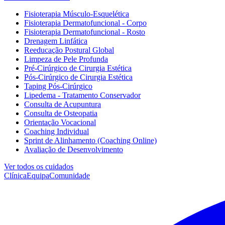
Fisioterapia Músculo-Esquelética
Fisioterapia Dermatofuncional - Corpo
Fisioterapia Dermatofuncional - Rosto
Drenagem Linfática
Reeducação Postural Global
Limpeza de Pele Profunda
Pré-Cirúrgico de Cirurgia Estética
Pós-Cirúrgico de Cirurgia Estética
Taping Pós-Cirúrgico
Lipedema - Tratamento Conservador
Consulta de Acupuntura
Consulta de Osteopatia
Orientação Vocacional
Coaching Individual
Sprint de Alinhamento (Coaching Online)
Avaliação de Desenvolvimento
Ver todos os cuidados
Clínica
Equipa
Comunidade