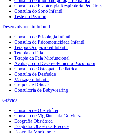
Consulta de Imunoalergologia Pediátrica
Consulta de Fisioterapia Respiratória Pediátrica
Consulta do Sono Infantil
Teste do Pezinho
Desenvolvimento Infantil
Consulta de Psicologia Infantil
Consulta de Psicomotricidade Infantil
Terapia Ocupacional Infantil
Terapia da Fala
Terapia da Fala Miofuncional
Avaliação do Desenvolvimento Psicomotor
Consulta de Osteopatia Pediátrica
Consulta de Desfralde
Massagem Infantil
Grupos de Brincar
Consultoria de Babywearing
Grávida
Consulta de Obstetrícia
Consulta de Vigilância da Gravidez
Ecografia Obstétrica
Ecografia Obstétrica Precoce
Ecografia Morfológica