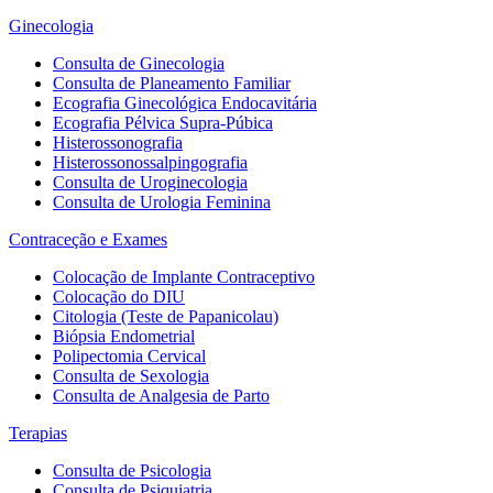
Ginecologia
Consulta de Ginecologia
Consulta de Planeamento Familiar
Ecografia Ginecológica Endocavitária
Ecografia Pélvica Supra-Púbica
Histerossonografia
Histerossonossalpingografia
Consulta de Uroginecologia
Consulta de Urologia Feminina
Contraceção e Exames
Colocação de Implante Contraceptivo
Colocação do DIU
Citologia (Teste de Papanicolau)
Biópsia Endometrial
Polipectomia Cervical
Consulta de Sexologia
Consulta de Analgesia de Parto
Terapias
Consulta de Psicologia
Consulta de Psiquiatria