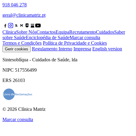
918 046 278
geral@clinicamatriz.pt
Clínica
Sobre Nós
Contactos
Equipa
Recrutamento
Cuidados
Saber
sobre Saúde
Enciclopédia de Saúde
Marcar consulta
Termos e Condições
Política de Privacidade e Cookies
Regulamento Interno
Imprensa
English version
Gerir cookies
Sintesoblíqua - Cuidados de Saúde, lda
NIPC 517556499
ERS 26103
© 2026 Clínica Matriz
Marcar consulta