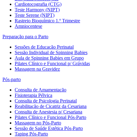
Cardiotocografia (CTG)
Teste Harmony (NIPT)
Teste Serene (NIPT)
Rastreio Bioquímico 1.º Trimestre
Amniocentese
Preparação para o Parto
Sessões de Educação Perinatal
Sessão Individual de Spinning Babies
Aula de Spinning Babies em Grupo
Pilates Clínico e Funcional p/ Grávidas
Massagem na Gravidez
Pós-parto
Consulta de Amamentação
Fisioterapia Pélvica
Consulta de Psicologia Perinatal
Reabilitação de Cicatriz da Cesariana
Consulta de Anestesia p/ Cesariana
Pilates Clínico e Funcional Pós-Parto
Massagem no Pós-Parto
Sessão de Saúde Estética Pós-Parto
Taping Pós-Parto