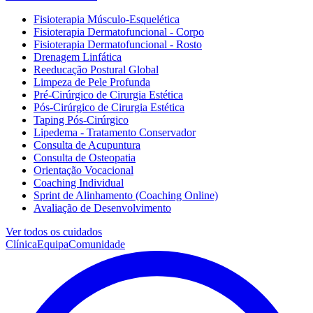
Fisioterapia Músculo-Esquelética
Fisioterapia Dermatofuncional - Corpo
Fisioterapia Dermatofuncional - Rosto
Drenagem Linfática
Reeducação Postural Global
Limpeza de Pele Profunda
Pré-Cirúrgico de Cirurgia Estética
Pós-Cirúrgico de Cirurgia Estética
Taping Pós-Cirúrgico
Lipedema - Tratamento Conservador
Consulta de Acupuntura
Consulta de Osteopatia
Orientação Vocacional
Coaching Individual
Sprint de Alinhamento (Coaching Online)
Avaliação de Desenvolvimento
Ver todos os cuidados
Clínica
Equipa
Comunidade