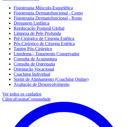
Fisioterapia Músculo-Esquelética
Fisioterapia Dermatofuncional - Corpo
Fisioterapia Dermatofuncional - Rosto
Drenagem Linfática
Reeducação Postural Global
Limpeza de Pele Profunda
Pré-Cirúrgico de Cirurgia Estética
Pós-Cirúrgico de Cirurgia Estética
Taping Pós-Cirúrgico
Lipedema - Tratamento Conservador
Consulta de Acupuntura
Consulta de Osteopatia
Orientação Vocacional
Coaching Individual
Sprint de Alinhamento (Coaching Online)
Avaliação de Desenvolvimento
Ver todos os cuidados
Clínica
Equipa
Comunidade