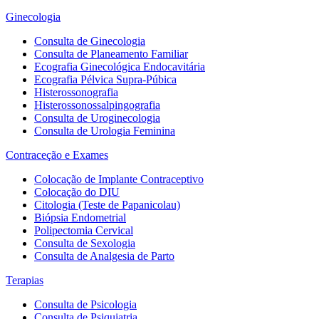
Ginecologia
Consulta de Ginecologia
Consulta de Planeamento Familiar
Ecografia Ginecológica Endocavitária
Ecografia Pélvica Supra-Púbica
Histerossonografia
Histerossonossalpingografia
Consulta de Uroginecologia
Consulta de Urologia Feminina
Contraceção e Exames
Colocação de Implante Contraceptivo
Colocação do DIU
Citologia (Teste de Papanicolau)
Biópsia Endometrial
Polipectomia Cervical
Consulta de Sexologia
Consulta de Analgesia de Parto
Terapias
Consulta de Psicologia
Consulta de Psiquiatria