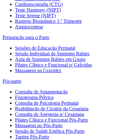
Cardiotocografia (CTG)
Teste Harmony (NIPT)
Teste Serene (NIPT)
Rastreio Bioquímico 1.º Trimestre
Amniocentese
Preparação para o Parto
Sessões de Educação Perinatal
Sessão Individual de Spinning Babies
Aula de Spinning Babies em Grupo
Pilates Clínico e Funcional p/ Grávidas
Massagem na Gravidez
Pós-parto
Consulta de Amamentação
Fisioterapia Pélvica
Consulta de Psicologia Perinatal
Reabilitação de Cicatriz da Cesariana
Consulta de Anestesia p/ Cesariana
Pilates Clínico e Funcional Pós-Parto
Massagem no Pós-Parto
Sessão de Saúde Estética Pós-Parto
Taping Pós-Parto