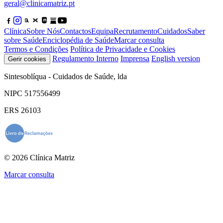
geral@clinicamatriz.pt
Clínica
Sobre Nós
Contactos
Equipa
Recrutamento
Cuidados
Saber
sobre Saúde
Enciclopédia de Saúde
Marcar consulta
Termos e Condições
Política de Privacidade e Cookies
Regulamento Interno
Imprensa
English version
Gerir cookies
Sintesoblíqua - Cuidados de Saúde, lda
NIPC 517556499
ERS 26103
© 2026 Clínica Matriz
Marcar consulta