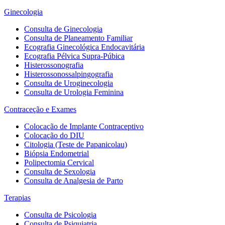
Ginecologia
Consulta de Ginecologia
Consulta de Planeamento Familiar
Ecografia Ginecológica Endocavitária
Ecografia Pélvica Supra-Púbica
Histerossonografia
Histerossonossalpingografia
Consulta de Uroginecologia
Consulta de Urologia Feminina
Contraceção e Exames
Colocação de Implante Contraceptivo
Colocação do DIU
Citologia (Teste de Papanicolau)
Biópsia Endometrial
Polipectomia Cervical
Consulta de Sexologia
Consulta de Analgesia de Parto
Terapias
Consulta de Psicologia
Consulta de Psiquiatria