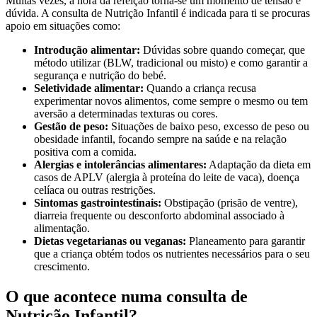
Muitas vezes, a hora da refeição torna-se um momento de tensão e
dúvida. A consulta de Nutrição Infantil é indicada para ti se procuras
apoio em situações como:
Introdução alimentar:
Dúvidas sobre quando começar, que
método utilizar (BLW, tradicional ou misto) e como garantir a
segurança e nutrição do bebé.
Seletividade alimentar:
Quando a criança recusa
experimentar novos alimentos, come sempre o mesmo ou tem
aversão a determinadas texturas ou cores.
Gestão de peso:
Situações de baixo peso, excesso de peso ou
obesidade infantil, focando sempre na saúde e na relação
positiva com a comida.
Alergias e intolerâncias alimentares:
Adaptação da dieta em
casos de APLV (alergia à proteína do leite de vaca), doença
celíaca ou outras restrições.
Sintomas gastrointestinais:
Obstipação (prisão de ventre),
diarreia frequente ou desconforto abdominal associado à
alimentação.
Dietas vegetarianas ou veganas:
Planeamento para garantir
que a criança obtém todos os nutrientes necessários para o seu
crescimento.
O que acontece numa consulta de
Nutrição Infantil?