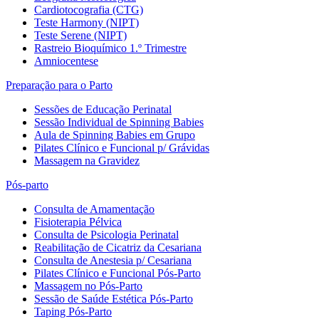
Cardiotocografia (CTG)
Teste Harmony (NIPT)
Teste Serene (NIPT)
Rastreio Bioquímico 1.º Trimestre
Amniocentese
Preparação para o Parto
Sessões de Educação Perinatal
Sessão Individual de Spinning Babies
Aula de Spinning Babies em Grupo
Pilates Clínico e Funcional p/ Grávidas
Massagem na Gravidez
Pós-parto
Consulta de Amamentação
Fisioterapia Pélvica
Consulta de Psicologia Perinatal
Reabilitação de Cicatriz da Cesariana
Consulta de Anestesia p/ Cesariana
Pilates Clínico e Funcional Pós-Parto
Massagem no Pós-Parto
Sessão de Saúde Estética Pós-Parto
Taping Pós-Parto