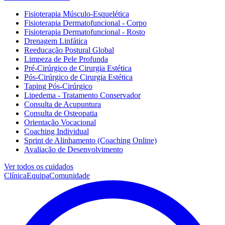
Fisioterapia Músculo-Esquelética
Fisioterapia Dermatofuncional - Corpo
Fisioterapia Dermatofuncional - Rosto
Drenagem Linfática
Reeducação Postural Global
Limpeza de Pele Profunda
Pré-Cirúrgico de Cirurgia Estética
Pós-Cirúrgico de Cirurgia Estética
Taping Pós-Cirúrgico
Lipedema - Tratamento Conservador
Consulta de Acupuntura
Consulta de Osteopatia
Orientação Vocacional
Coaching Individual
Sprint de Alinhamento (Coaching Online)
Avaliação de Desenvolvimento
Ver todos os cuidados
Clínica
Equipa
Comunidade