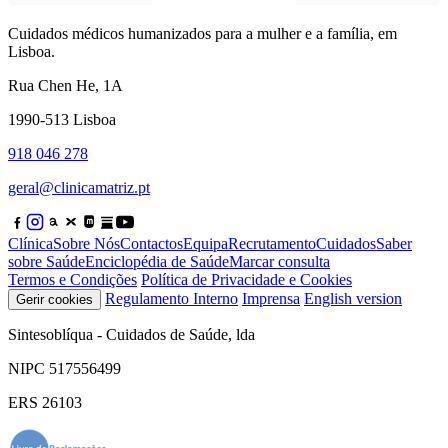
Cuidados médicos humanizados para a mulher e a família, em
Lisboa.
Rua Chen He, 1A
1990-513 Lisboa
918 046 278
geral@clinicamatriz.pt
Clínica
Sobre Nós
Contactos
Equipa
Recrutamento
Cuidados
Saber
sobre Saúde
Enciclopédia de Saúde
Marcar consulta
Termos e Condições
Política de Privacidade e Cookies
Regulamento Interno
Imprensa
English version
Gerir cookies
Sintesoblíqua - Cuidados de Saúde, lda
NIPC 517556499
ERS 26103