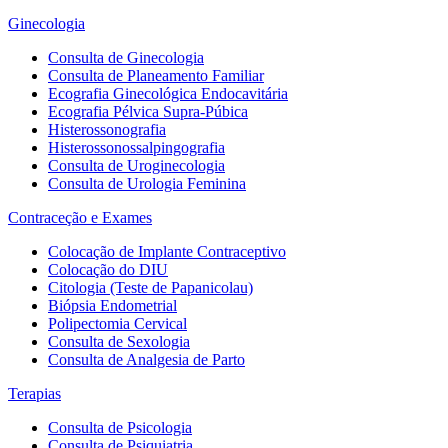
Ginecologia
Consulta de Ginecologia
Consulta de Planeamento Familiar
Ecografia Ginecológica Endocavitária
Ecografia Pélvica Supra-Púbica
Histerossonografia
Histerossonossalpingografia
Consulta de Uroginecologia
Consulta de Urologia Feminina
Contraceção e Exames
Colocação de Implante Contraceptivo
Colocação do DIU
Citologia (Teste de Papanicolau)
Biópsia Endometrial
Polipectomia Cervical
Consulta de Sexologia
Consulta de Analgesia de Parto
Terapias
Consulta de Psicologia
Consulta de Psiquiatria