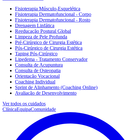
Fisioterapia Músculo-Esquelética
Fisioterapia Dermatofuncional - Corpo
Fisioterapia Dermatofuncional - Rosto
Drenagem Linfática
Reeducação Postural Global
Limpeza de Pele Profunda
Pré-Cirúrgico de Cirurgia Estética
Pós-Cirúrgico de Cirurgia Estética
Taping Pós-Cirúrgico
Lipedema - Tratamento Conservador
Consulta de Acupuntura
Consulta de Osteopatia
Orientação Vocacional
Coaching Individual
Sprint de Alinhamento (Coaching Online)
Avaliação de Desenvolvimento
Ver todos os cuidados
Clínica
Equipa
Comunidade