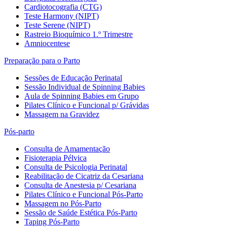
Cardiotocografia (CTG)
Teste Harmony (NIPT)
Teste Serene (NIPT)
Rastreio Bioquímico 1.º Trimestre
Amniocentese
Preparação para o Parto
Sessões de Educação Perinatal
Sessão Individual de Spinning Babies
Aula de Spinning Babies em Grupo
Pilates Clínico e Funcional p/ Grávidas
Massagem na Gravidez
Pós-parto
Consulta de Amamentação
Fisioterapia Pélvica
Consulta de Psicologia Perinatal
Reabilitação de Cicatriz da Cesariana
Consulta de Anestesia p/ Cesariana
Pilates Clínico e Funcional Pós-Parto
Massagem no Pós-Parto
Sessão de Saúde Estética Pós-Parto
Taping Pós-Parto