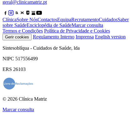
geral@clinicamatriz.pt
Clínica
Sobre Nós
Contactos
Equipa
Recrutamento
Cuidados
Saber
sobre Saúde
Enciclopédia de Saúde
Marcar consulta
Termos e Condições
Política de Privacidade e Cookies
Regulamento Interno
Imprensa
English version
Gerir cookies
Sintesoblíqua - Cuidados de Saúde, lda
NIPC 517556499
ERS 26103
© 2026 Clínica Matriz
Marcar consulta