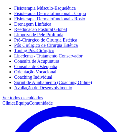
Fisioterapia Músculo-Esquelética
Fisioterapia Dermatofuncional - Corpo
Fisioterapia Dermatofuncional - Rosto
Drenagem Linfática
Reeducação Postural Global
Limpeza de Pele Profunda
Pré-Cirúrgico de Cirurgia Estética
Pós-Cirúrgico de Cirurgia Estética
Taping Pós-Cirúrgico
Lipedema - Tratamento Conservador
Consulta de Acupuntura
Consulta de Osteopatia
Orientação Vocacional
Coaching Individual
Sprint de Alinhamento (Coaching Online)
Avaliação de Desenvolvimento
Ver todos os cuidados
Clínica
Equipa
Comunidade