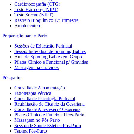
Cardiotocografia (CTG)
Teste Harmony (NIPT)
Teste Serene (NIPT)
Rastreio Bioquímico 1.º Trimestre
Amniocentese
Preparação para o Parto
Sessões de Educação Perinatal
Sessão Individual de Spinning Babies
Aula de Spinning Babies em Grupo
Pilates Clínico e Funcional p/ Grávidas
Massagem na Gravidez
Pós-parto
Consulta de Amamentação
Fisioterapia Pélvica
Consulta de Psicologia Perinatal
Reabilitação de Cicatriz da Cesariana
Consulta de Anestesia p/ Cesariana
Pilates Clínico e Funcional Pós-Parto
Massagem no Pós-Parto
Sessão de Saúde Estética Pós-Parto
Taping Pós-Parto