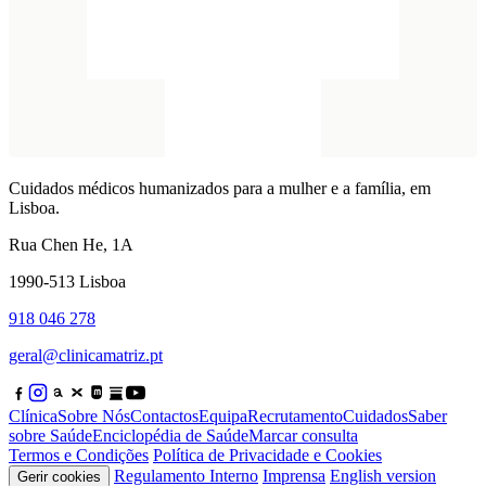
Cuidados médicos humanizados para a mulher e a família, em
Lisboa.
Rua Chen He, 1A
1990-513 Lisboa
918 046 278
geral@clinicamatriz.pt
Clínica
Sobre Nós
Contactos
Equipa
Recrutamento
Cuidados
Saber
sobre Saúde
Enciclopédia de Saúde
Marcar consulta
Termos e Condições
Política de Privacidade e Cookies
Regulamento Interno
Imprensa
English version
Gerir cookies