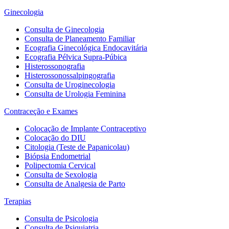
Ginecologia
Consulta de Ginecologia
Consulta de Planeamento Familiar
Ecografia Ginecológica Endocavitária
Ecografia Pélvica Supra-Púbica
Histerossonografia
Histerossonossalpingografia
Consulta de Uroginecologia
Consulta de Urologia Feminina
Contraceção e Exames
Colocação de Implante Contraceptivo
Colocação do DIU
Citologia (Teste de Papanicolau)
Biópsia Endometrial
Polipectomia Cervical
Consulta de Sexologia
Consulta de Analgesia de Parto
Terapias
Consulta de Psicologia
Consulta de Psiquiatria