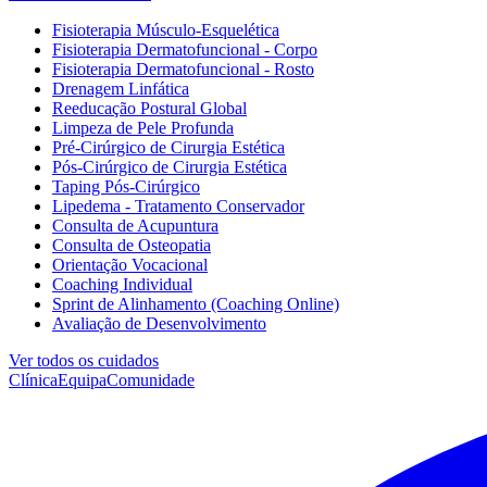
Fisioterapia Músculo-Esquelética
Fisioterapia Dermatofuncional - Corpo
Fisioterapia Dermatofuncional - Rosto
Drenagem Linfática
Reeducação Postural Global
Limpeza de Pele Profunda
Pré-Cirúrgico de Cirurgia Estética
Pós-Cirúrgico de Cirurgia Estética
Taping Pós-Cirúrgico
Lipedema - Tratamento Conservador
Consulta de Acupuntura
Consulta de Osteopatia
Orientação Vocacional
Coaching Individual
Sprint de Alinhamento (Coaching Online)
Avaliação de Desenvolvimento
Ver todos os cuidados
Clínica
Equipa
Comunidade