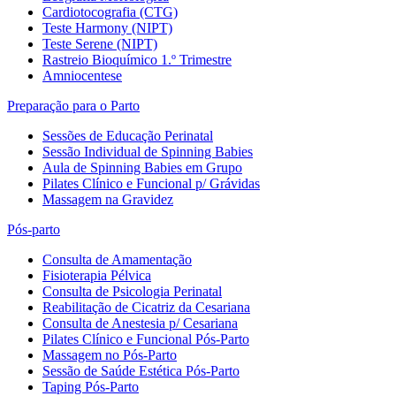
Cardiotocografia (CTG)
Teste Harmony (NIPT)
Teste Serene (NIPT)
Rastreio Bioquímico 1.º Trimestre
Amniocentese
Preparação para o Parto
Sessões de Educação Perinatal
Sessão Individual de Spinning Babies
Aula de Spinning Babies em Grupo
Pilates Clínico e Funcional p/ Grávidas
Massagem na Gravidez
Pós-parto
Consulta de Amamentação
Fisioterapia Pélvica
Consulta de Psicologia Perinatal
Reabilitação de Cicatriz da Cesariana
Consulta de Anestesia p/ Cesariana
Pilates Clínico e Funcional Pós-Parto
Massagem no Pós-Parto
Sessão de Saúde Estética Pós-Parto
Taping Pós-Parto