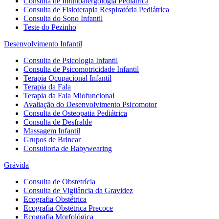
Consulta de Imunoalergologia Pediátrica
Consulta de Fisioterapia Respiratória Pediátrica
Consulta do Sono Infantil
Teste do Pezinho
Desenvolvimento Infantil
Consulta de Psicologia Infantil
Consulta de Psicomotricidade Infantil
Terapia Ocupacional Infantil
Terapia da Fala
Terapia da Fala Miofuncional
Avaliação do Desenvolvimento Psicomotor
Consulta de Osteopatia Pediátrica
Consulta de Desfralde
Massagem Infantil
Grupos de Brincar
Consultoria de Babywearing
Grávida
Consulta de Obstetrícia
Consulta de Vigilância da Gravidez
Ecografia Obstétrica
Ecografia Obstétrica Precoce
Ecografia Morfológica