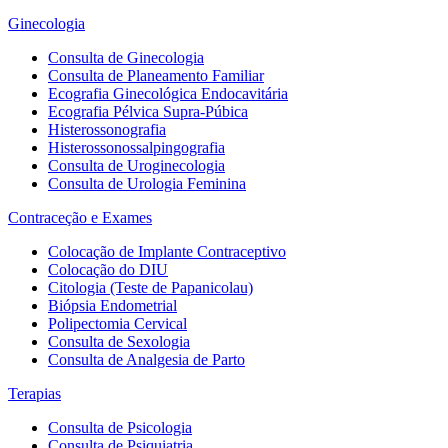
Ginecologia
Consulta de Ginecologia
Consulta de Planeamento Familiar
Ecografia Ginecológica Endocavitária
Ecografia Pélvica Supra-Púbica
Histerossonografia
Histerossonossalpingografia
Consulta de Uroginecologia
Consulta de Urologia Feminina
Contraceção e Exames
Colocação de Implante Contraceptivo
Colocação do DIU
Citologia (Teste de Papanicolau)
Biópsia Endometrial
Polipectomia Cervical
Consulta de Sexologia
Consulta de Analgesia de Parto
Terapias
Consulta de Psicologia
Consulta de Psiquiatria