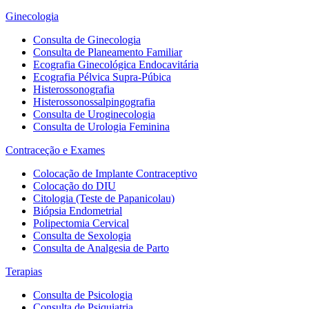
Ginecologia
Consulta de Ginecologia
Consulta de Planeamento Familiar
Ecografia Ginecológica Endocavitária
Ecografia Pélvica Supra-Púbica
Histerossonografia
Histerossonossalpingografia
Consulta de Uroginecologia
Consulta de Urologia Feminina
Contraceção e Exames
Colocação de Implante Contraceptivo
Colocação do DIU
Citologia (Teste de Papanicolau)
Biópsia Endometrial
Polipectomia Cervical
Consulta de Sexologia
Consulta de Analgesia de Parto
Terapias
Consulta de Psicologia
Consulta de Psiquiatria