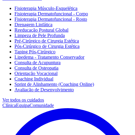
Fisioterapia Músculo-Esquelética
Fisioterapia Dermatofuncional - Corpo
Fisioterapia Dermatofuncional - Rosto
Drenagem Linfática
Reeducação Postural Global
Limpeza de Pele Profunda
Pré-Cirúrgico de Cirurgia Estética
Pós-Cirúrgico de Cirurgia Estética
Taping Pós-Cirúrgico
Lipedema - Tratamento Conservador
Consulta de Acupuntura
Consulta de Osteopatia
Orientação Vocacional
Coaching Individual
Sprint de Alinhamento (Coaching Online)
Avaliação de Desenvolvimento
Ver todos os cuidados
Clínica
Equipa
Comunidade