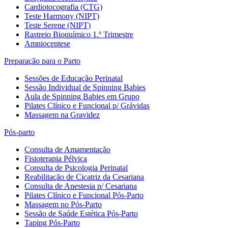
Cardiotocografia (CTG)
Teste Harmony (NIPT)
Teste Serene (NIPT)
Rastreio Bioquímico 1.º Trimestre
Amniocentese
Preparação para o Parto
Sessões de Educação Perinatal
Sessão Individual de Spinning Babies
Aula de Spinning Babies em Grupo
Pilates Clínico e Funcional p/ Grávidas
Massagem na Gravidez
Pós-parto
Consulta de Amamentação
Fisioterapia Pélvica
Consulta de Psicologia Perinatal
Reabilitação de Cicatriz da Cesariana
Consulta de Anestesia p/ Cesariana
Pilates Clínico e Funcional Pós-Parto
Massagem no Pós-Parto
Sessão de Saúde Estética Pós-Parto
Taping Pós-Parto