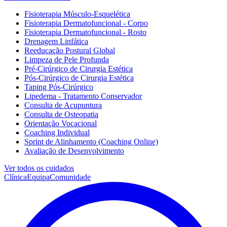
Fisioterapia Músculo-Esquelética
Fisioterapia Dermatofuncional - Corpo
Fisioterapia Dermatofuncional - Rosto
Drenagem Linfática
Reeducação Postural Global
Limpeza de Pele Profunda
Pré-Cirúrgico de Cirurgia Estética
Pós-Cirúrgico de Cirurgia Estética
Taping Pós-Cirúrgico
Lipedema - Tratamento Conservador
Consulta de Acupuntura
Consulta de Osteopatia
Orientação Vocacional
Coaching Individual
Sprint de Alinhamento (Coaching Online)
Avaliação de Desenvolvimento
Ver todos os cuidados
Clínica
Equipa
Comunidade