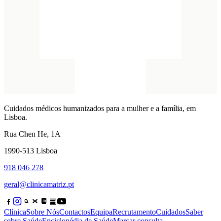
Cuidados médicos humanizados para a mulher e a família, em
Lisboa.
Rua Chen He, 1A
1990-513 Lisboa
918 046 278
geral@clinicamatriz.pt
Clínica
Sobre Nós
Contactos
Equipa
Recrutamento
Cuidados
Saber
sobre Saúde
Enciclopédia de Saúde
Marcar consulta