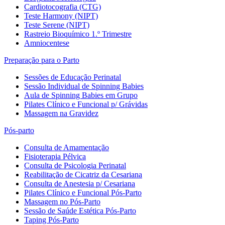
Cardiotocografia (CTG)
Teste Harmony (NIPT)
Teste Serene (NIPT)
Rastreio Bioquímico 1.º Trimestre
Amniocentese
Preparação para o Parto
Sessões de Educação Perinatal
Sessão Individual de Spinning Babies
Aula de Spinning Babies em Grupo
Pilates Clínico e Funcional p/ Grávidas
Massagem na Gravidez
Pós-parto
Consulta de Amamentação
Fisioterapia Pélvica
Consulta de Psicologia Perinatal
Reabilitação de Cicatriz da Cesariana
Consulta de Anestesia p/ Cesariana
Pilates Clínico e Funcional Pós-Parto
Massagem no Pós-Parto
Sessão de Saúde Estética Pós-Parto
Taping Pós-Parto