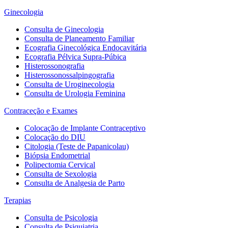
Ginecologia
Consulta de Ginecologia
Consulta de Planeamento Familiar
Ecografia Ginecológica Endocavitária
Ecografia Pélvica Supra-Púbica
Histerossonografia
Histerossonossalpingografia
Consulta de Uroginecologia
Consulta de Urologia Feminina
Contraceção e Exames
Colocação de Implante Contraceptivo
Colocação do DIU
Citologia (Teste de Papanicolau)
Biópsia Endometrial
Polipectomia Cervical
Consulta de Sexologia
Consulta de Analgesia de Parto
Terapias
Consulta de Psicologia
Consulta de Psiquiatria