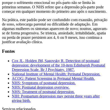
porque o sofrimento emocional no pós-parto não se limita às
primeiras semanas. O NHS refere que a depressão pós-parto pode
começar em qualquer momento do primeiro ano após o nascimento.
Na prática, este padrão pode ser confundido com exaustão, privação
de sono, sobrecarga parental ou dificuldade de adaptação. Em
algumas mulheres os sintomas aparecem de novo; noutras, agravam-
se de forma progressiva. Se tristeza, ansiedade, irritabilidade, apatia
ou perda de prazer persistem aos 4, 6 ou 9 meses, isso continua a
justificar avaliação clínica.
Fontes
Cox JL, Holden JM, Sagovsky R. Detection of postnatal
depression: development of the 10-item Edinburgh Postnatal
Depression Scale. Br J Psychiatry. 1987.
National Institute of Mental Health: Perinatal Depression.
ACOG: Patient Screening in Perinatal Mental Health.
NHS: Symptoms of postnatal depression.
NHS: Postnatal depression overview.
NHS: Treatment of postnatal depression.
NIH: Postpartum depression may persist three years after
giving birth.
Serviços relacionados