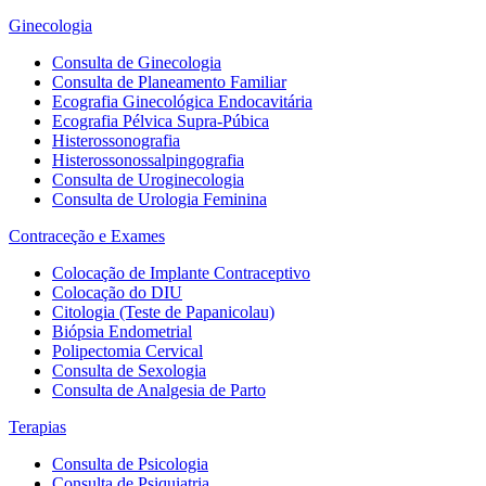
Ginecologia
Consulta de Ginecologia
Consulta de Planeamento Familiar
Ecografia Ginecológica Endocavitária
Ecografia Pélvica Supra-Púbica
Histerossonografia
Histerossonossalpingografia
Consulta de Uroginecologia
Consulta de Urologia Feminina
Contraceção e Exames
Colocação de Implante Contraceptivo
Colocação do DIU
Citologia (Teste de Papanicolau)
Biópsia Endometrial
Polipectomia Cervical
Consulta de Sexologia
Consulta de Analgesia de Parto
Terapias
Consulta de Psicologia
Consulta de Psiquiatria