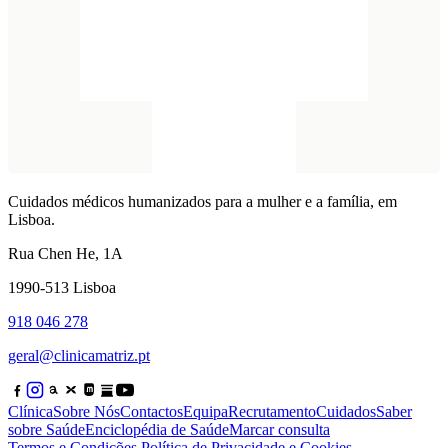
Cuidados médicos humanizados para a mulher e a família, em
Lisboa.
Rua Chen He, 1A
1990-513 Lisboa
918 046 278
geral@clinicamatriz.pt
Clínica
Sobre Nós
Contactos
Equipa
Recrutamento
Cuidados
Saber
sobre Saúde
Enciclopédia de Saúde
Marcar consulta
Termos e Condições
Política de Privacidade e Cookies