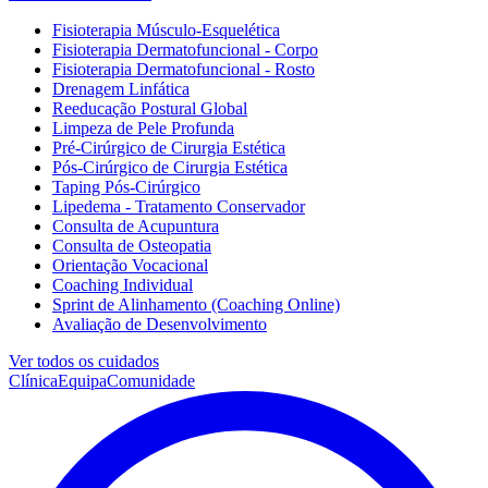
Fisioterapia Músculo-Esquelética
Fisioterapia Dermatofuncional - Corpo
Fisioterapia Dermatofuncional - Rosto
Drenagem Linfática
Reeducação Postural Global
Limpeza de Pele Profunda
Pré-Cirúrgico de Cirurgia Estética
Pós-Cirúrgico de Cirurgia Estética
Taping Pós-Cirúrgico
Lipedema - Tratamento Conservador
Consulta de Acupuntura
Consulta de Osteopatia
Orientação Vocacional
Coaching Individual
Sprint de Alinhamento (Coaching Online)
Avaliação de Desenvolvimento
Ver todos os cuidados
Clínica
Equipa
Comunidade