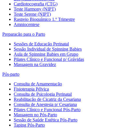
Cardiotocografia (CTG)
Teste Harmony (NIPT)
Teste Serene (NIPT)
Rastreio Bioquímico 1.º Trimestre
Amniocentese
Preparação para o Parto
Sessões de Educação Perinatal
Sessão Individual de Spinning Babies
Aula de Spinning Babies em Grupo
Pilates Clínico e Funcional p/ Grávidas
Massagem na Gravidez
Pós-parto
Consulta de Amamentação
Fisioterapia Pélvica
Consulta de Psicologia Perinatal
Reabilitação de Cicatriz da Cesariana
Consulta de Anestesia p/ Cesariana
Pilates Clínico e Funcional Pós-Parto
Massagem no Pós-Parto
Sessão de Saúde Estética Pós-Parto
Taping Pós-Parto