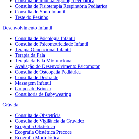
Consulta de Imunoalergologia Pediátrica
Consulta de Fisioterapia Respiratória Pediátrica
Consulta do Sono Infantil
Teste do Pezinho
Desenvolvimento Infantil
Consulta de Psicologia Infantil
Consulta de Psicomotricidade Infantil
Terapia Ocupacional Infantil
Terapia da Fala
Terapia da Fala Miofuncional
Avaliação do Desenvolvimento Psicomotor
Consulta de Osteopatia Pediátrica
Consulta de Desfralde
Massagem Infantil
Grupos de Brincar
Consultoria de Babywearing
Grávida
Consulta de Obstetrícia
Consulta de Vigilância da Gravidez
Ecografia Obstétrica
Ecografia Obstétrica Precoce
Ecografia Morfológica