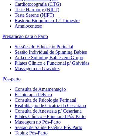
Cardiotocografia (CTG)
Teste Harmony (NIPT)
Teste Serene (NIPT)
Rastreio Bioquímico 1.º Trimestre
Amniocentese
Preparação para o Parto
Sessões de Educação Perinatal
Sessão Individual de Spinning Babies
Aula de Spinning Babies em Grupo
Pilates Clínico e Funcional p/ Grávidas
Massagem na Gravidez
Pós-parto
Consulta de Amamentação
Fisioterapia Pélvica
Consulta de Psicologia Perinatal
Reabilitação de Cicatriz da Cesariana
Consulta de Anestesia p/ Cesariana
Pilates Clínico e Funcional Pós-Parto
Massagem no Pós-Parto
Sessão de Saúde Estética Pós-Parto
Taping Pós-Parto