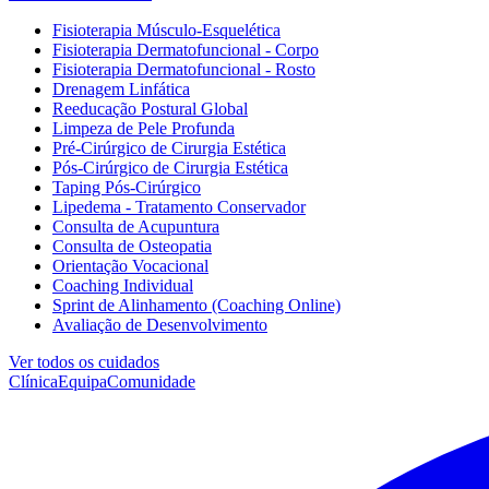
Fisioterapia Músculo-Esquelética
Fisioterapia Dermatofuncional - Corpo
Fisioterapia Dermatofuncional - Rosto
Drenagem Linfática
Reeducação Postural Global
Limpeza de Pele Profunda
Pré-Cirúrgico de Cirurgia Estética
Pós-Cirúrgico de Cirurgia Estética
Taping Pós-Cirúrgico
Lipedema - Tratamento Conservador
Consulta de Acupuntura
Consulta de Osteopatia
Orientação Vocacional
Coaching Individual
Sprint de Alinhamento (Coaching Online)
Avaliação de Desenvolvimento
Ver todos os cuidados
Clínica
Equipa
Comunidade