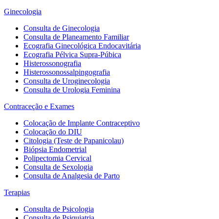
Ginecologia
Consulta de Ginecologia
Consulta de Planeamento Familiar
Ecografia Ginecológica Endocavitária
Ecografia Pélvica Supra-Púbica
Histerossonografia
Histerossonossalpingografia
Consulta de Uroginecologia
Consulta de Urologia Feminina
Contraceção e Exames
Colocação de Implante Contraceptivo
Colocação do DIU
Citologia (Teste de Papanicolau)
Biópsia Endometrial
Polipectomia Cervical
Consulta de Sexologia
Consulta de Analgesia de Parto
Terapias
Consulta de Psicologia
Consulta de Psiquiatria