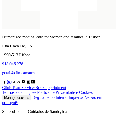
Humanized medical care for women and families in Lisbon.
Rua Chen He, 1A
1990-513 Lisboa
918 046 278
geral@clinicamatriz.pt
Clinic
Team
Services
Book appointment
Termos e Condições
Política de Privacidade e Cookies
Regulamento Interno
Imprensa
Versão em
Manage cookies
português
Sintesoblíqua - Cuidados de Saúde, lda