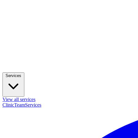
Services
View all services
Clinic
Team
Services