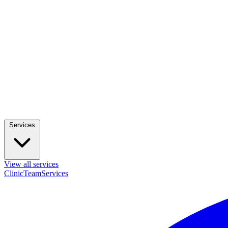
Services
View all services
Clinic
Team
Services