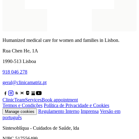
Humanized medical care for women and families in Lisbon.
Rua Chen He, 1A
1990-513 Lisboa
918 046 278
geral@clinicamatriz.pt
Clinic
Team
Services
Book appointment
Termos e Condições
Política de Privacidade e Cookies
Regulamento Interno
Imprensa
Versão em
Manage cookies
português
Sintesoblíqua - Cuidados de Saúde, lda
NIPC 517556499